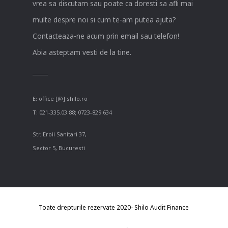
vrea sa discutam sau poate ca doresti sa afli mai
multe despre noi si cum te-am putea ajuta?
Contacteaza-ne acum prin email sau telefon!
Abia asteptam vesti de la tine.
E:
office [@] shilo.ro
T:
021-335.03.88
;
0723-829.634
Str. Eroii Sanitari 37,
Sector 5, Bucuresti
Toate drepturile rezervate 2020- Shilo Audit Finance