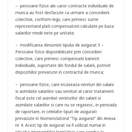
– persoane fizice ale caror contracte individuale de
munca au fost desfacute ca urmare a concedierii
colective, conform legii, care primesc sume
reprezentand plati compensatorii calculate pe baza
salariilor medii nete pe unitate;
– modificarea denumirii tipului de asigurat 5 –
Persoane fizice disponibilizate prin concedieri
colective, care primesc compensatii banesti
individuale, suportate din fondul de salarii, potrivit
dispozitiilor prevazute in contractul de munca;
– persoane fizice, care incaseaza venituri din salarii
si asimilate salariilor sau venituri al caror tratament
fiscal este cel asimilat veniturilor din salarii si
asimilate salariilor si care nu se regasesc, in perioada
de raportare, in celelalte tipuri de asigurati
prevazute in Nomenclatorul “Tip asigurat“ din Anexa
nr. 4. Acest tip de asigurat va fi utilizat numai in
situatia interventiilor legislative care conduc la