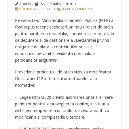
ADMIN
15 OCTOMBRIE 2020
MODIFICARI FISCALE
LEAVE A COMMENT
Pe website-ul Ministerului Finantelor Publice (MFP) a
fost supus recent dezbaterii un nou Proiect de ordin
pentru aprobarea modelului, continutului, modalitatii
de depunere si de gestionare a „Declaratiei privind
obligatiile de plata a contributiilor sociale,
impozitului pe venit si evidenta nominala a
persoanelor asigurate”.
Prevederile proiectului de ordin vizeaza modificarea
Declaratiei 112 in temeiul urmatoarelor acte
normative:
· Legea nr.19/2020 privind acordarea unor zile libere
parintilor pentru supravegherea copiilor, in situatia
inchiderii temporare a unitatilor de invatamant, cu
modificarile si completarile ulterioare;
· OUG nr.108/2020 pentru completarea Legii nr.