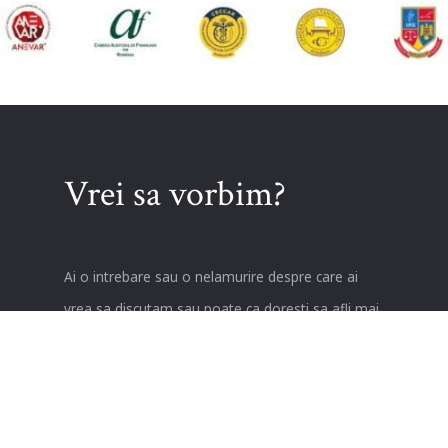
Vrei sa vorbim?
Ai o intrebare sau o nelamurire despre care ai
vrea sa discutam sau poate ca doresti sa afli mai
multe despre noi si cum te-am putea ajuta?
Contacteaza-ne acum prin email sau telefon!
Abia asteptam vesti de la tine.