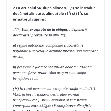
2.La articolul 56, după alineatul (1) se introduc
1
2
două noi alineate, alineatele (1
) şi (1
), cu
următorul cuprins:
1
„(1
) Sunt exceptate de la obligaţia depunerii
declaraţiei prevăzute la alin. (1):
a)
regiile autonome, companiile şi societăţile
naţionale şi societăţile deţinute integral sau majoritar
de stat;
b)
persoanele juridice constituite doar din asociaţi
persoane fizice, atunci când aceştia sunt singurii
beneficiari reali.
2
1
(1
)
În cazul persoanelor exceptate conform alin.(1
)
lit.b), în lipsa depunerii declaraţiei privind
beneficiarul real, Oficiul Naţional al Registrului
Comerţului
este obligat să completeze din oficiu