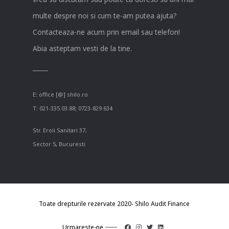
multe despre noi si cum te-am putea ajuta?
Contacteaza-ne acum prin email sau telefon!
Abia asteptam vesti de la tine.
E:
office [@] shilo.ro
T:
021-335.03.88
;
0723-829.634
Str. Eroii Sanitari 37,
Sector 5, Bucuresti
Toate drepturile rezervate 2020- Shilo Audit Finance
Urmareste-ne