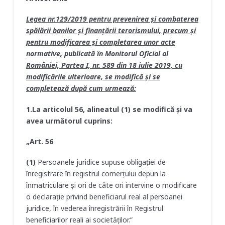
Legea nr.129/2019 pentru prevenirea şi combaterea
spălării banilor şi finanţării terorismului, precum şi
pentru modificarea şi completarea unor acte
normative, publicată în Monitorul Oficial al
României, Partea I, nr. 589 din 18 iulie 2019, cu
modificările ulterioare, se modifică şi se
completează după cum urmează:
1.La articolul 56, alineatul (1) se modifică şi va
avea următorul cuprins:
„Art. 56
(1)
Persoanele juridice supuse obligaţiei de
înregistrare în registrul comerţului depun la
înmatriculare şi ori de câte ori intervine o modificare
o declaraţie privind beneficiarul real al persoanei
juridice, în vederea înregistrării în Registrul
beneficiarilor reali ai societăţilor.”